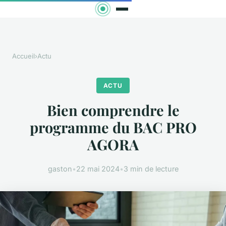
Accueil
›
Actu
ACTU
Bien comprendre le
programme du BAC PRO
AGORA
gaston
•
22 mai 2024
•
3 min de lecture