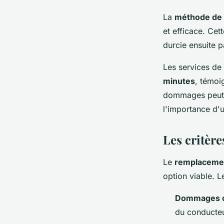
La
méthode de 
et efficace. Ce
durcie ensuite p
Les services de
minutes
, témoi
dommages peut e
l'importance d'
Les critèr
Le
remplacemen
option viable. L
Dommages c
du conducteu