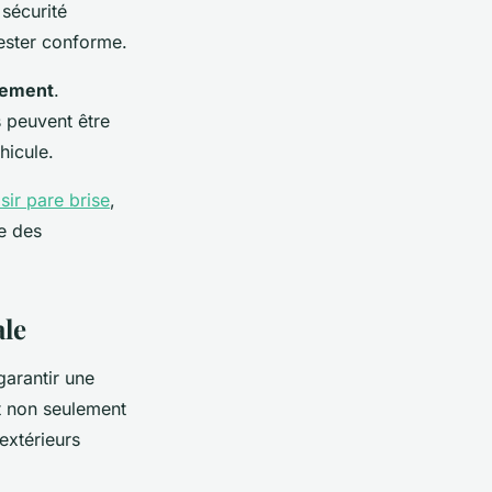
 sécurité
ester conforme.
cement
.
s peuvent être
hicule.
isir pare brise
,
ée des
ale
garantir une
 non seulement
extérieurs