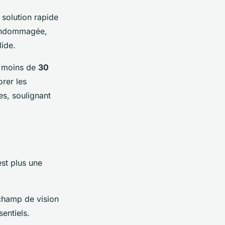
 solution rapide
e endommagée,
lide.
n moins de
30
orer les
s, soulignant
st plus une
 champ de vision
entiels.