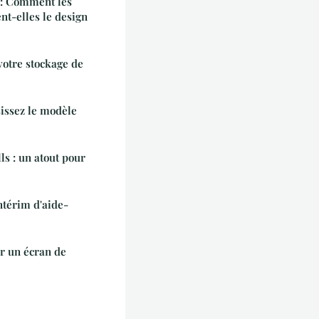
é : Comment les
ent-elles le design
votre stockage de
sissez le modèle
ls : un atout pour
ntérim d'aide-
er un écran de