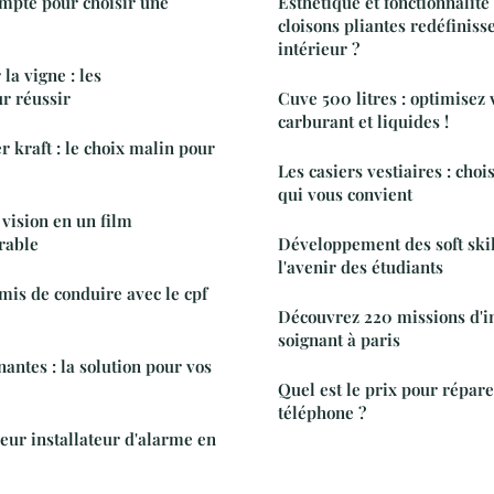
mpte pour choisir une
Esthétique et fonctionnalit
cloisons pliantes redéfiniss
intérieur ?
la vigne : les
r réussir
Cuve 500 litres : optimisez 
carburant et liquides !
r kraft : le choix malin pour
Les casiers vestiaires : choi
qui vous convient
vision en un film
rable
Développement des soft skil
l'avenir des étudiants
mis de conduire avec le cpf
Découvrez 220 missions d'i
soignant à paris
 nantes : la solution pour vos
Quel est le prix pour répar
téléphone ?
leur installateur d'alarme en