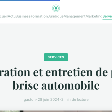
cueil
Actu
Business
Formation
Juridique
Management
Marketing
Servi
SERVICES
ation et entretien de
brise automobile
gaston
•
28 juin 2024
•
2 min de lecture