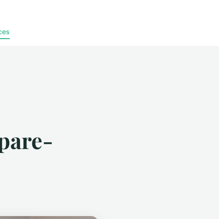
ces
 pare-