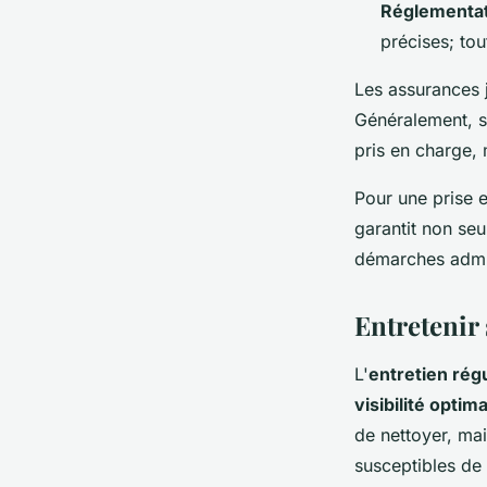
Réglementat
précises; to
Les assurances 
Généralement, si
pris en charge, 
Pour une prise 
garantit non seu
démarches admini
Entretenir 
L'
entretien rég
visibilité optim
de nettoyer, mai
susceptibles d