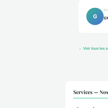
EC
G
g
← Voir tous les a
Services — Nos 