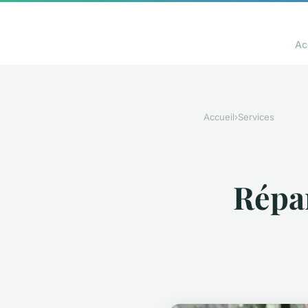
Ac
Accueil
›
Services
Répar