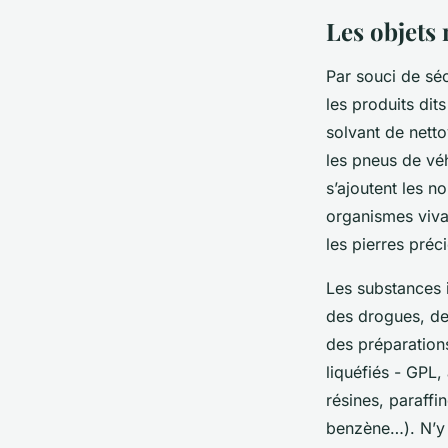
Les objets
Par souci de séc
les produits dit
solvant de nett
les pneus de véh
s’ajoutent les no
organismes vivan
les pierres préc
Les substances il
des drogues, de
des préparation
liquéfiés - GPL,
résines, paraffin
benzène…). N’y