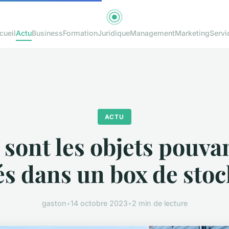
cueil
Actu
Business
Formation
Juridique
Management
Marketing
Servi
ACTU
 sont les objets pouvan
és dans un box de stoc
gaston
•
14 octobre 2023
•
2 min de lecture