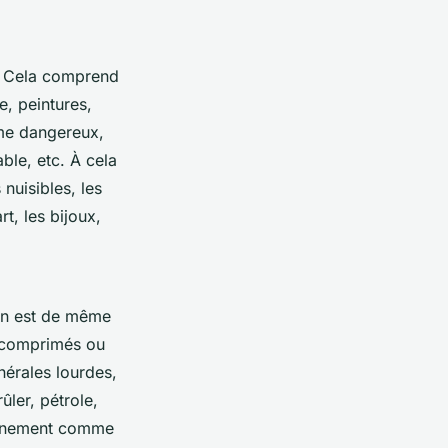
er. Cela comprend
e, peintures,
mme dangereux,
ble, etc. À cela
 nuisibles, les
t, les bijoux,
 en est de même
z comprimés ou
nérales lourdes,
ûler, pétrole,
onnement comme