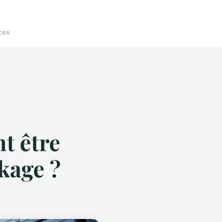
ces
t être
kage ?