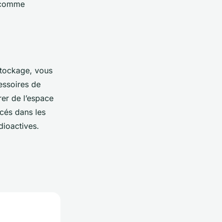
s comme
stockage, vous
cessoires de
rer de l’espace
cés dans les
adioactives.