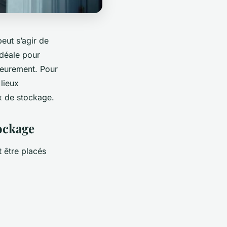
eut s’agir de
idéale pour
rieurement. Pour
lieux
ox de stockage.
ockage
t être placés