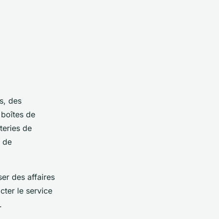
s, des
 boîtes de
teries de
x de
er des affaires
ter le service
s.