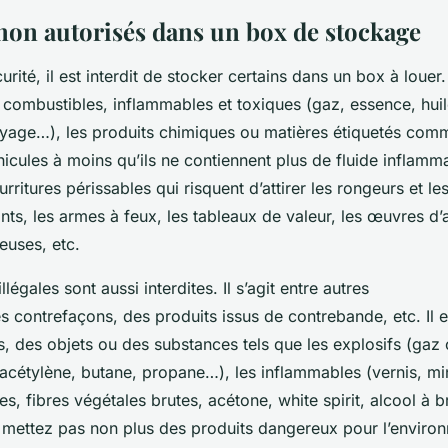
 non autorisés dans un box de stockage
urité, il est interdit de stocker certains dans un box à lou
s combustibles, inflammables et toxiques (gaz, essence, huil
oyage…), les produits chimiques ou matières étiquetés co
icules à moins qu’ils ne contiennent plus de fluide inflamma
urritures périssables qui risquent d’attirer les rongeurs et les
ts, les armes à feux, les tableaux de valeur, les œuvres d’ar
ieuses, etc.
légales sont aussi interdites. Il s’agit entre autres
s contrefaçons, des produits issus de contrebande, etc. Il
s, des objets ou des substances tels que les explosifs (ga
 acétylène, butane, propane…), les inflammables (vernis, mi
es, fibres végétales brutes, acétone, white spirit, alcool à br
 mettez pas non plus des produits dangereux pour l’envir