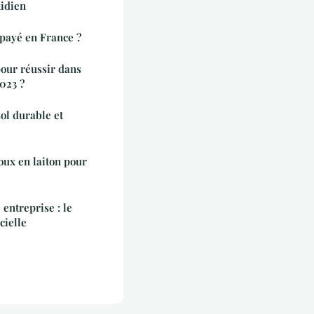
idien
 payé en France ?
pour réussir dans
023 ?
ol durable et
oux en laiton pour
 entreprise : le
icielle