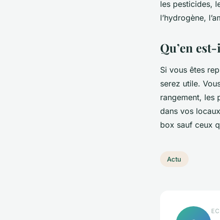
les pesticides,
l’hydrogène, l’
Qu’en est-
Si vous êtes re
serez utile. Vou
rangement, les p
dans vos locaux
box sauf ceux qu
Actu
EC