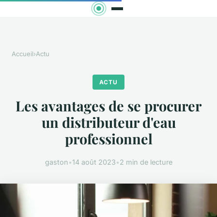
Accueil
›
Actu
ACTU
Les avantages de se procurer
un distributeur d'eau
professionnel
gaston
•
14 août 2023
•
2 min de lecture