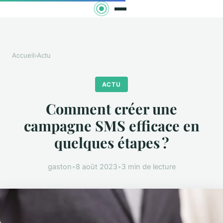
Accueil
›
Actu
ACTU
Comment créer une
campagne SMS efficace en
quelques étapes ?
gaston
•
8 août 2023
•
3 min de lecture