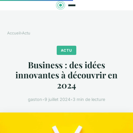
Accueil
›
Actu
ACTU
Business : des idées
innovantes à découvrir en
2024
gaston
•
9 juillet 2024
•
3 min de lecture