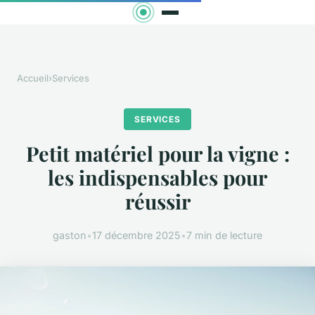
Accueil
›
Services
SERVICES
Petit matériel pour la vigne :
les indispensables pour
réussir
gaston
•
17 décembre 2025
•
7 min de lecture